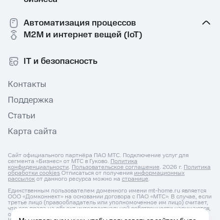
Автоматизация процессов
M2M и интернет вещей (IoT)
IT и безопасность
Контакты
Поддержка
Статьи
Карта сайта
Сайт официального партнёра ПАО МТС. Подключение услуг для
сегмента «Бизнес» от МТС в Гуково.
Политика
конфиденциальности
.
Пользовательское соглашение
. 2026 г.
Политика
обработки cookies
Отписаться от получения
информационных
рассылок
от данного ресурса можно на
странице
.
Единственным пользователем доменного имени mt-home.ru является
ООО «Домконнект» на основании договора с ПАО «МТС». В случае, если
третье лицо (правообладатель или уполномоченное им лицо) считает,
что его права на объект интеллектуальной собственности нарушаются,
он может направить претензию по адресу: ОГРНИП: 1187627031525,